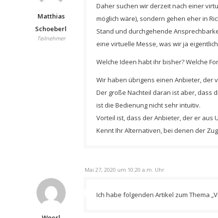
Daher suchen wir derzeit nach einer virt
Matthias
möglich wäre), sondern gehen eher in Ri
Schoeberl
Stand und durchgehende Ansprechbarkeit
Teilnehmer
eine virtuelle Messe, was wir ja eigentlic
Welche Ideen habt ihr bisher? Welche For
Wir haben übrigens einen Anbieter, der
Der große Nachteil daran ist aber, das
ist die Bedienung nicht sehr intuitiv.
Vorteil ist, dass der Anbieter, der er au
Kennt Ihr Alternativen, bei denen der Zu
Mai 27, 2020 um 10:20 a.m. Uhr
Ich habe folgenden Artikel zum Thema „V
Woerl