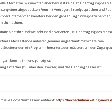
uelle Alternative. Wir möchten aber bewusst keine 1:1 Übertragung des Me
chtung einer abgespeckten Form mit Vorträgen, Einzelgesprächen und Podi
 der Unternehmensvereter über den ganzen Tag hinweg dazu nehmen, wis
h nicht möchten.
mate plant ihr? Und wie seht ihr die Varianten „1:1 Übertragung des Messe
 virtuelle Messestände anbietet, genauer angeschaut: maxwhere.com
s die Studierenden ein Programm herunterladen müssten, um den Zugang 
s Ungarn kommt, immens günstig ist.
gang einfacher (z.B. über den Browser) und das Handling besser ist?
irtuelle Hochschulmessen“ entdeckt:
https://hochschulmarketing-news.d