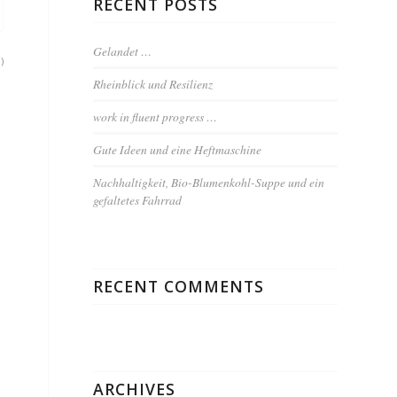
RECENT POSTS
Gelandet …
)
Rheinblick und Resilienz
work in fluent progress …
Gute Ideen und eine Heftmaschine
Nachhaltigkeit, Bio-Blumenkohl-Suppe und ein
gefaltetes Fahrrad
RECENT COMMENTS
ARCHIVES